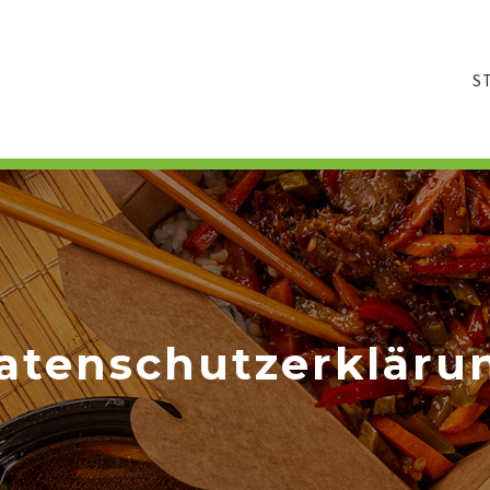
S
atenschutz­erkläru