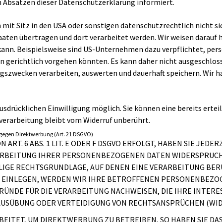
n Absätzen dieser Datenschutzerklärung informiert.
t Sitz in den USA oder sonstigen datenschutzrechtlich nicht sich
ten übertragen und dort verarbeitet werden. Wir weisen darauf hi
kann. Beispielsweise sind US-Unternehmen dazu verpflichtet, p
en gerichtlich vorgehen könnten. Es kann daher nicht ausgeschlos
gszwecken verarbeiten, auswerten und dauerhaft speichern. Wir h
sdrücklichen Einwilligung möglich. Sie können eine bereits erteilt
verarbeitung bleibt vom Widerruf unberührt.
gegen Direktwerbung (Art. 21 DSGVO)
T. 6 ABS. 1 LIT. E ODER F DSGVO ERFOLGT, HABEN SIE JEDERZ
RBEITUNG IHRER PERSONENBEZOGENEN DATEN WIDERSPRUCH EI
LIGE RECHTSGRUNDLAGE, AUF DENEN EINE VERARBEITUNG BER
EINLEGEN, WERDEN WIR IHRE BETROFFENEN PERSONENBEZOGE
ÜNDE FÜR DIE VERARBEITUNG NACHWEISEN, DIE IHRE INTERE
USÜBUNG ODER VERTEIDIGUNG VON RECHTSANSPRÜCHEN (WIDERS
ITET, UM DIREKTWERBUNG ZU BETREIBEN, SO HABEN SIE DAS