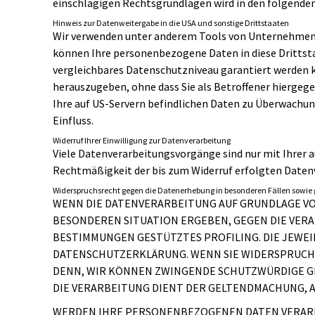
einschlägigen Rechtsgrundlagen wird in den folgende
Hinweis zur Datenweitergabe in die USA und sonstige Drittstaaten
Wir verwenden unter anderem Tools von Unternehmen mi
können Ihre personenbezogene Daten in diese Drittstaa
vergleichbares Datenschutzniveau garantiert werden 
herauszugeben, ohne dass Sie als Betroffener hiergeg
Ihre auf US-Servern befindlichen Daten zu Überwachun
Einfluss.
Widerruf Ihrer Einwilligung zur Datenverarbeitung
Viele Datenverarbeitungsvorgänge sind nur mit Ihrer au
Rechtmäßigkeit der bis zum Widerruf erfolgten Daten
Widerspruchsrecht gegen die Datenerhebung in besonderen Fällen sowie 
WENN DIE DATENVERARBEITUNG AUF GRUNDLAGE VON AR
BESONDEREN SITUATION ERGEBEN, GEGEN DIE VERA
BESTIMMUNGEN GESTÜTZTES PROFILING. DIE JEWEI
DATENSCHUTZERKLÄRUNG. WENN SIE WIDERSPRUCH 
DENN, WIR KÖNNEN ZWINGENDE SCHUTZWÜRDIGE GR
DIE VERARBEITUNG DIENT DER GELTENDMACHUNG, A
WERDEN IHRE PERSONENBEZOGENEN DATEN VERARBE