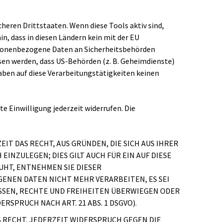
eren Drittstaaten. Wenn diese Tools aktiv sind,
n, dass in diesen Ländern kein mit der EU
ersonenbezogene Daten an Sicherheitsbehörden
sen werden, dass US-Behörden (z. B. Geheimdienste)
aben auf diese Verarbeitungstätigkeiten keinen
e Einwilligung jederzeit widerrufen. Die
EIT DAS RECHT, AUS GRÜNDEN, DIE SICH AUS IHRER
NZULEGEN; DIES GILT AUCH FÜR EIN AUF DIESE
UHT, ENTNEHMEN SIE DIESER
NEN DATEN NICHT MEHR VERARBEITEN, ES SEI
SSEN, RECHTE UND FREIHEITEN ÜBERWIEGEN ODER
PRUCH NACH ART. 21 ABS. 1 DSGVO).
 RECHT, JEDERZEIT WIDERSPRUCH GEGEN DIE