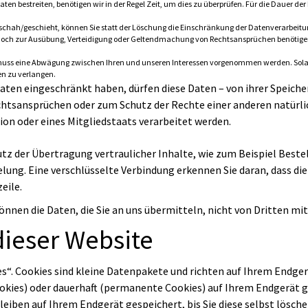
ten bestreiten, benötigen wir in der Regel Zeit, um dies zu überprüfen. Für die Dauer de
chah/geschieht, können Sie statt der Löschung die Einschränkung der Datenverarbeitu
edoch zur Ausübung, Verteidigung oder Geltendmachung von Rechtsansprüchen benötigen,
 muss eine Abwägung zwischen Ihren und unseren Interessen vorgenommen werden. Solang
en zu verlangen.
ten eingeschränkt haben, dürfen diese Daten – von ihrer Speicher
tsansprüchen oder zum Schutz der Rechte einer anderen natürlich
ion oder eines Mitgliedstaats verarbeitet werden.
tz der Übertragung vertraulicher Inhalte, wie zum Beispiel Bestel
lung. Eine verschlüsselte Verbindung erkennen Sie daran, dass die 
eile.
können die Daten, die Sie an uns übermitteln, nicht von Dritten m
dieser Website
“. Cookies sind kleine Datenpakete und richten auf Ihrem Endger
ookies) oder dauerhaft (permanente Cookies) auf Ihrem Endgerät 
iben auf Ihrem Endgerät gespeichert, bis Sie diese selbst lösch