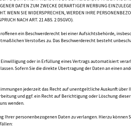
NER DATEN ZUM ZWECKE DERARTIGER WERBUNG EINZULEGEN; D
HT. WENN SIE WIDERSPRECHEN, WERDEN IHRE PERSONENBEZ
UCH NACH ART. 21 ABS. 2 DSGVO).
roffenen ein Beschwerderecht bei einer Aufsichtsbehörde, insbes
mutmaßlichen Verstoßes zu. Das Beschwerderecht besteht unbesch
 Einwilligung oder in Erfüllung eines Vertrags automatisiert verar
ssen. Sofern Sie die direkte Übertragung der Daten an einen ande
immungen jederzeit das Recht auf unentgeltliche Auskunft über
beitung und ggf. ein Recht auf Berichtigung oder Löschung diese
 uns wenden.
ng Ihrer personenbezogenen Daten zu verlangen. Hierzu können Si
Fällen: