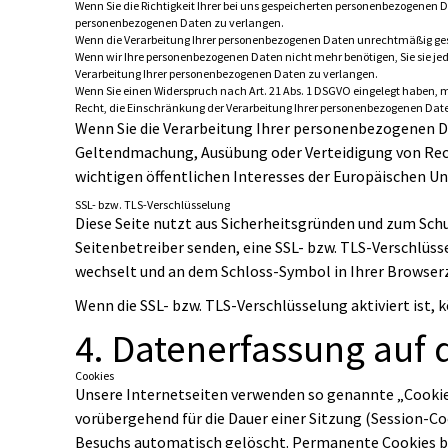
Wenn Sie die Richtigkeit Ihrer bei uns gespeicherten personenbezogenen Da
personenbezogenen Daten zu verlangen.
Wenn die Verarbeitung Ihrer personenbezogenen Daten unrechtmäßig ges
Wenn wir Ihre personenbezogenen Daten nicht mehr benötigen, Sie sie j
Verarbeitung Ihrer personenbezogenen Daten zu verlangen.
Wenn Sie einen Widerspruch nach Art. 21 Abs. 1 DSGVO eingelegt haben,
Recht, die Einschränkung der Verarbeitung Ihrer personenbezogenen Dat
Wenn Sie die Verarbeitung Ihrer personenbezogenen Da
Geltendmachung, Ausübung oder Verteidigung von Rech
wichtigen öffentlichen Interesses der Europäischen Un
SSL- bzw. TLS-Verschlüsselung
Diese Seite nutzt aus Sicherheitsgründen und zum Schu
Seitenbetreiber senden, eine SSL- bzw. TLS-Verschlüsse
wechselt und an dem Schloss-Symbol in Ihrer Browserz
Wenn die SSL- bzw. TLS-Verschlüsselung aktiviert ist, 
4. Datenerfassung auf 
Cookies
Unsere Internetseiten verwenden so genannte „Cookies
vorübergehend für die Dauer einer Sitzung (Session-C
Besuchs automatisch gelöscht. Permanente Cookies ble