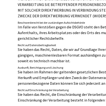
VERARBEITUNG SIE BETREFFENDER PERSONENBEZOGE
MIT SOLCHER DIREKTWERBUNG IN VERBINDUNG STE
ZWECKE DER DIREKTWERBUNG VERWENDET (WIDERSPR
Beschwerde­recht bei der zuständigen Aufsichts­behörde
Im Falle von Verstößen gegen die DSGVO steht den Bet
Aufenthalts, ihres Arbeitsplatzes oder des Orts des 
gerichtlicher Rechtsbehelfe.
Recht auf Daten­übertrag­barkeit
Sie haben das Recht, Daten, die wir auf Grundlage Ihrer
gängigen, maschinenlesbaren Format aushändigen zu la
soweit es technisch machbar ist.
Auskunft, Berichtigung und Löschung
Sie haben im Rahmen der geltenden gesetzlichen Best
Herkunft und Empfänger und den Zweck der Datenverar
personenbezogene Daten können Sie sich jederzeit an
Recht auf Einschränkung der Verarbeitung
Sie haben das Recht, die Einschränkung der Verarbeitu
Einschränkung der Verarbeitung besteht in folgenden 